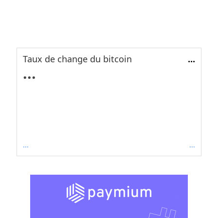
Taux de change du bitcoin
...
...
...
...