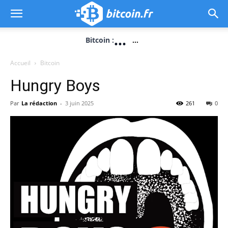
...
Bitcoin :
...
Accueil
Bitcoin
Hungry Boys
Par
La rédaction
-
3 juin 2025
261
0