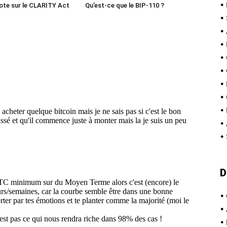
•
ote sur le CLARITY Act
Qu’est-ce que le BIP-110 ?
•
•
•
•
•
•
•
•
•
•
D
•
•
•