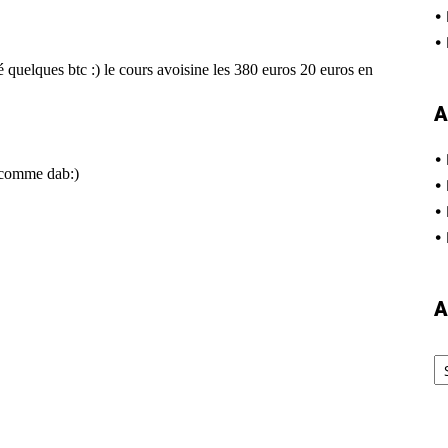
•
•
A
•
•
•
•
A
Ar