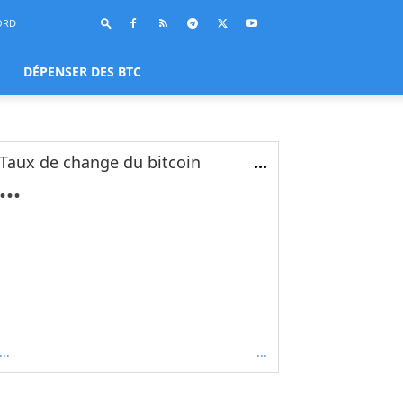
ORD
DÉPENSER DES BTC
Taux de change du bitcoin
...
...
...
...