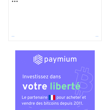
...
...