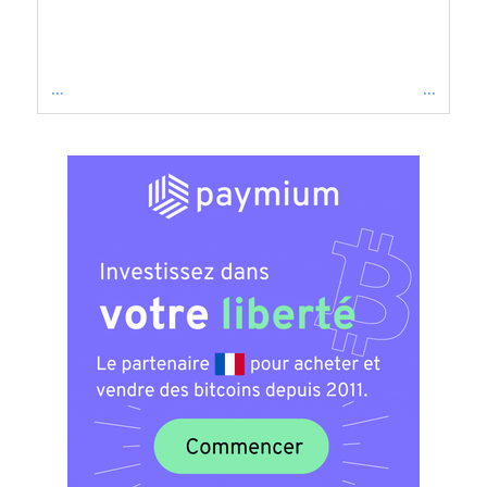
...
...