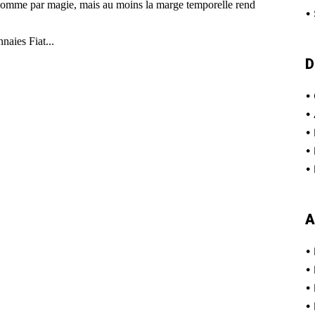
•
D
•
•
•
•
•
A
•
•
•
•