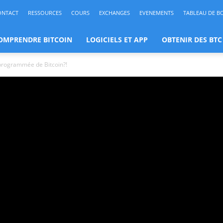
ONTACT
RESSOURCES
COURS
EXCHANGES
EVENEMENTS
TABLEAU DE B
OMPRENDRE BITCOIN
LOGICIELS ET APP
OBTENIR DES BTC
 programmée de Bitcoin?!