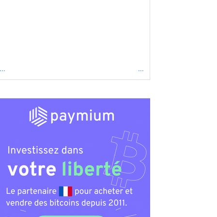
...
...