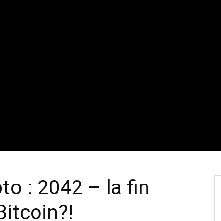
o : 2042 – la fin
itcoin?!