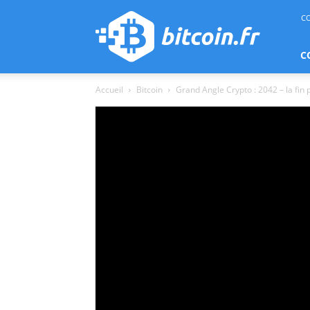
bitcoin.fr
C
C
Accueil
Bitcoin
Grand Angle Crypto : 2042 – la fin