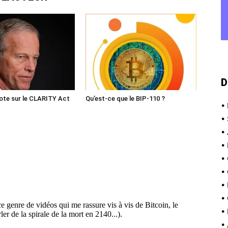
D
ote sur le CLARITY Act
Qu’est-ce que le BIP-110 ?
•
•
•
•
•
•
•
•
•
•