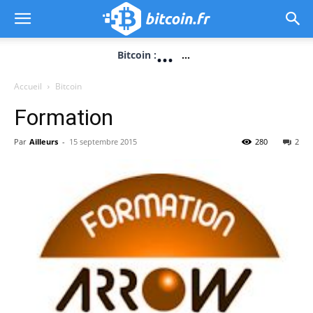
...
Bitcoin :
...
Accueil
Bitcoin
Formation
Par
Ailleurs
-
15 septembre 2015
280
2