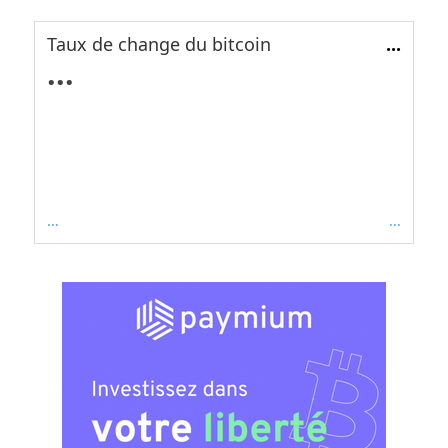
Taux de change du bitcoin
...
...
...
...