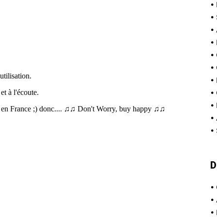
•
•
•
•
•
•
•
•
•
•
•
D
•
•
•