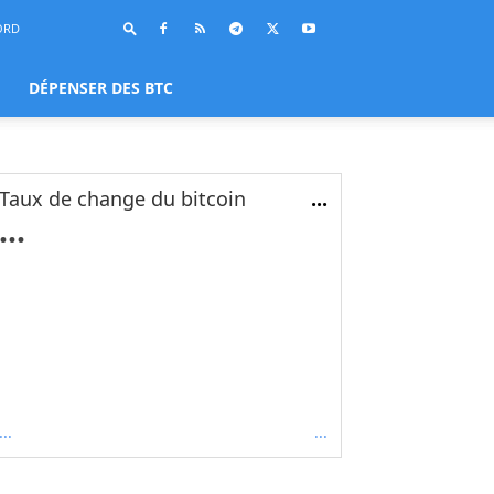
ORD
DÉPENSER DES BTC
Taux de change du bitcoin
...
...
...
...