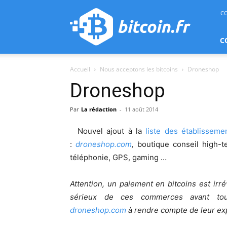
bitcoin.fr
C
C
Accueil
Nous acceptons les bitcoins
Droneshop
Droneshop
Par
La rédaction
-
11 août 2014
Nouvel ajout à la
liste des établisseme
:
droneshop.com
,
boutique conseil high-t
téléphonie, GPS, gaming …
Attention, un paiement en bitcoins est irréve
sérieux de ces commerces avant tout
droneshop.com
à rendre compte de leur exp