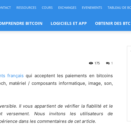
ONTACT
RESSOURCES
COURS
EXCHANGES
EVENEMENTS
TABLEAU DE B
OMPRENDRE BITCOIN
LOGICIELS ET APP
OBTENIR DES BTC
175
1
nts français
qui acceptent les paiements en bitcoins
ech, matériel / composants informatique, image, son,
rsible. Il vous appartient de vérifier la fiabilité et le
 versement. Nous invitons les utilisateurs de
érience dans les commentaires de cet article.