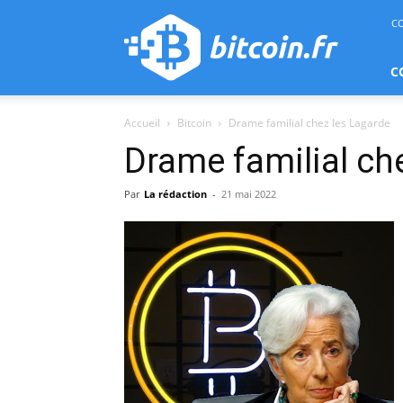
bitcoin.fr
C
C
Accueil
Bitcoin
Drame familial chez les Lagarde
Drame familial ch
Par
La rédaction
-
21 mai 2022