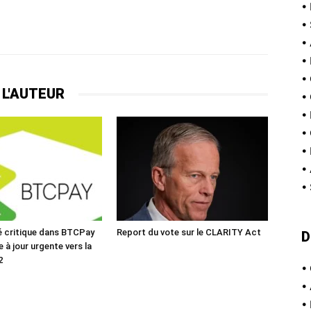
•
•
•
•
•
 L'AUTEUR
•
•
•
•
•
•
té critique dans BTCPay
Report du vote sur le CLARITY Act
D
e à jour urgente vers la
2
•
•
•