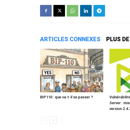
ARTICLES CONNEXES
PLUS DE
BIP110 : que va-t-il se passer ?
Vulnérabili
Server : mis
version 2.4.