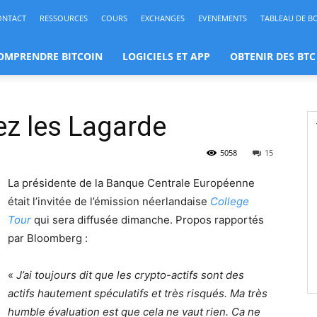
ONTACT
RESSOURCES
COURS
EXCHANGES
EVENEMENTS
TABLEAU DE B
OMPRENDRE BITCOIN
LOGICIELS ET APP
OBTENIR DES BTC
ez les Lagarde
5058
15
La présidente de la Banque Centrale Européenne
était l’invitée de l’émission néerlandaise
College
Tour
qui sera diffusée dimanche. Propos rapportés
par Bloomberg :
«
J’ai toujours dit que les crypto-actifs sont des
actifs hautement spéculatifs et très risqués. Ma très
humble évaluation est que cela ne vaut rien. Ca ne