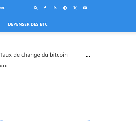
ORD
DÉPENSER DES BTC
Taux de change du bitcoin
...
...
...
...