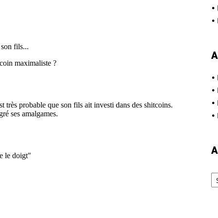
•
•
A
•
•
•
•
A
Ar