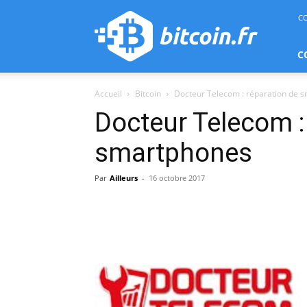
bitcoin.fr
C
C
Accueil
Bitcoin
Docteur Telecom : réparation de 
Docteur Telecom :
smartphones
Par
Ailleurs
-
16 octobre 2017