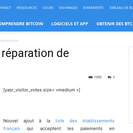
ONTACT
RESSOURCES
COURS
EXCHANGES
EVENEMENTS
TABLEAU DE B
OMPRENDRE BITCOIN
LOGICIELS ET APP
OBTENIR DES BTC
smartphones
 réparation de
1370
0
[yasr_visitor_votes size= »medium »]
Nouvel ajout à la
liste des établissements
français
qui acceptent les paiements en