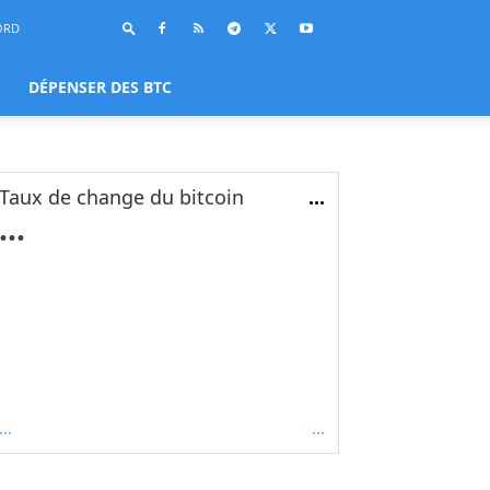
ORD
DÉPENSER DES BTC
Taux de change du bitcoin
...
...
...
...