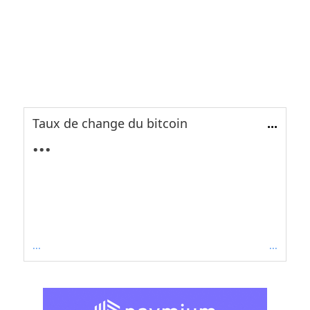
Taux de change du bitcoin
...
...
...
...