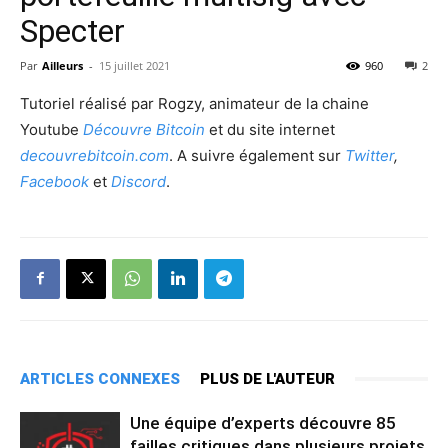
Specter
Par
Ailleurs
-
15 juillet 2021
960
2
Tutoriel réalisé par Rogzy, animateur de la chaine
Youtube
Découvre Bitcoin
et du site internet
decouvrebitcoin.com
. A suivre également sur
Twitter
,
Facebook
et
Discord
.
ARTICLES CONNEXES
PLUS DE L'AUTEUR
Une équipe d’experts découvre 85
failles critiques dans plusieurs projets