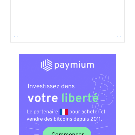
...
...