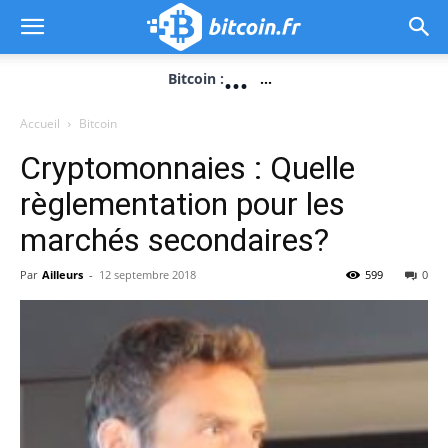
...
Bitcoin :
...
Accueil
Bitcoin
Cryptomonnaies : Quelle
règlementation pour les
marchés secondaires?
Par
Ailleurs
-
12 septembre 2018
599
0