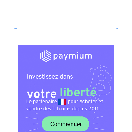
...
...