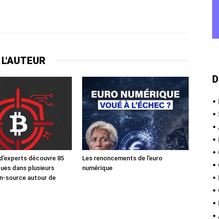
 L'AUTEUR
D
•
•
•
•
•
d’experts découvre 85
Les renoncements de l’euro
•
iques dans plusieurs
numérique
•
n-source autour de
•
•
•