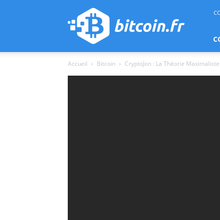
bitcoin.fr
C
C
Accueil
Bitcoin
CryptoJon : La Théorie Maximaliste