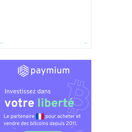
...
...