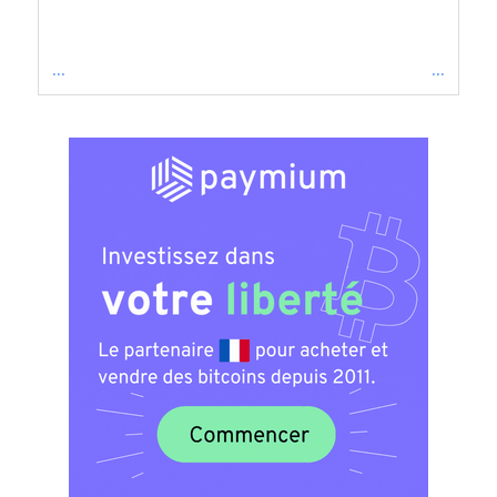
...
...