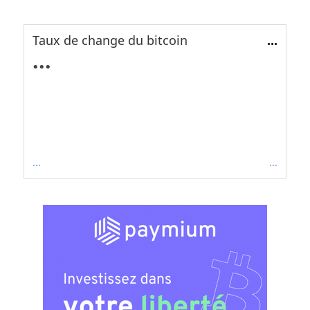
Taux de change du bitcoin
...
...
...
...