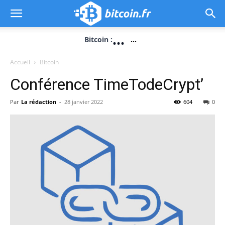
...
Bitcoin :
...
Accueil
Bitcoin
Conférence TimeTodeCrypt’
Par
La rédaction
-
28 janvier 2022
604
0