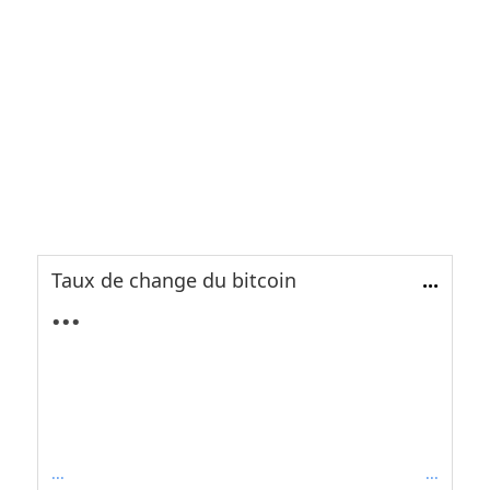
Taux de change du bitcoin
...
...
...
...