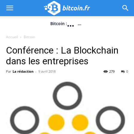
...
Bitcoin :
...
Accueil
Bitcoin
Conférence : La Blockchain
dans les entreprises
Par
La rédaction
-
9 avril 2018
279
0