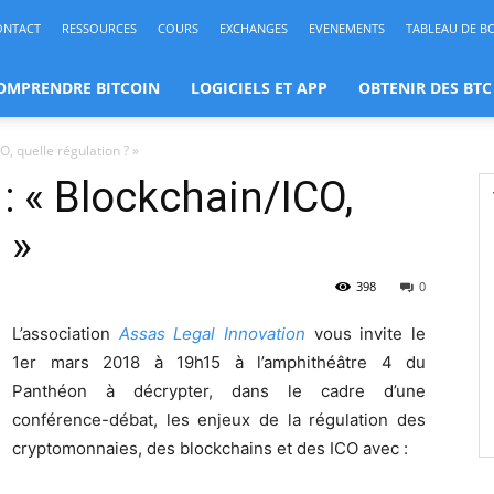
ONTACT
RESSOURCES
COURS
EXCHANGES
EVENEMENTS
TABLEAU DE B
OMPRENDRE BITCOIN
LOGICIELS ET APP
OBTENIR DES BTC
, quelle régulation ? »
: « Blockchain/ICO,
 »
398
0
L’association
Assas Legal Innovation
vous invite le
1er mars 2018 à 19h15 à l’amphithéâtre 4 du
Panthéon à décrypter, dans le cadre d’une
conférence-débat, les enjeux de la régulation des
cryptomonnaies, des blockchains et des ICO avec :