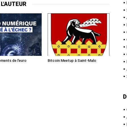
•
 L'AUTEUR
•
•
•
•
•
•
•
ments de l’euro
Bitcoin Meetup à Saint-Malo
•
•
•
D
•
•
•