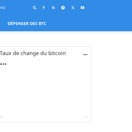
ORD
DÉPENSER DES BTC
Taux de change du bitcoin
...
...
...
...