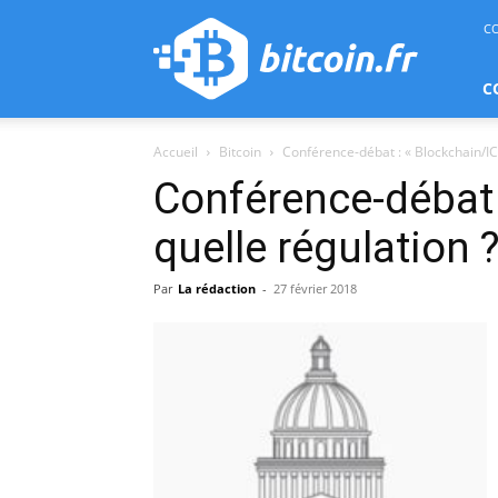
bitcoin.fr
C
C
Accueil
Bitcoin
Conférence-débat : « Blockchain/ICO
Conférence-débat 
quelle régulation ?
Par
La rédaction
-
27 février 2018