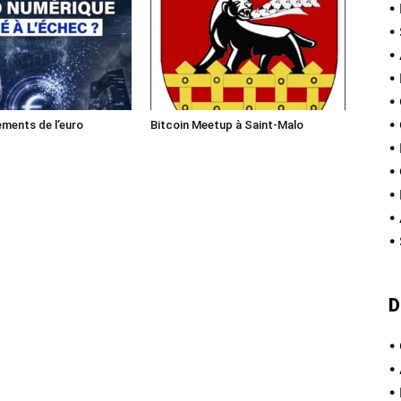
•
•
•
•
•
•
ments de l’euro
Bitcoin Meetup à Saint-Malo
•
•
•
•
•
D
•
•
•