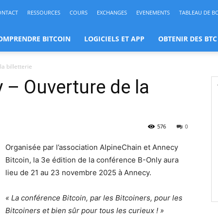
ONTACT
RESSOURCES
COURS
EXCHANGES
EVENEMENTS
TABLEAU DE B
OMPRENDRE BITCOIN
LOGICIELS ET APP
OBTENIR DES BTC
 billetterie
 – Ouverture de la
576
0
Organisée par l’association AlpineChain et Annecy
Bitcoin, la 3e édition de la conférence B-Only aura
lieu de 21 au 23 novembre 2025 à Annecy.
« La conférence Bitcoin, par les Bitcoiners, pour les
Bitcoiners et bien sûr pour tous les curieux ! »