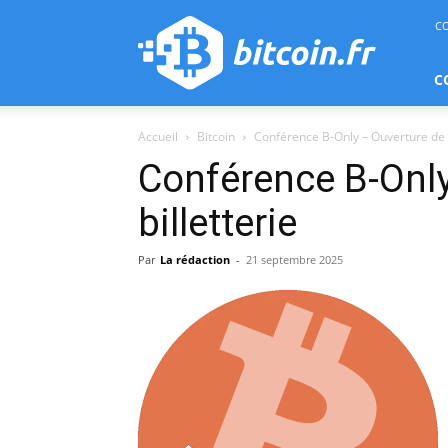
bitcoin.fr
C
C
Accueil
Bitcoin
Conférence B-Only – Ouverture de la
Conférence B-Only
billetterie
Par
La rédaction
-
21 septembre 2025