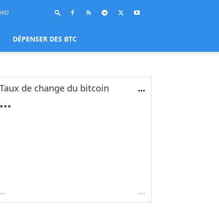
ORD
DÉPENSER DES BTC
Taux de change du bitcoin
...
...
...
...