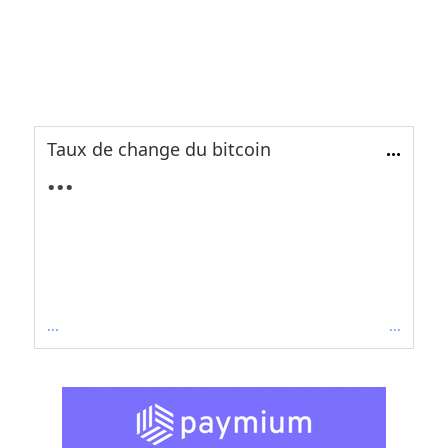
Taux de change du bitcoin
...
...
...
...