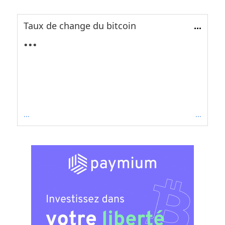
Taux de change du bitcoin
...
...
...
...