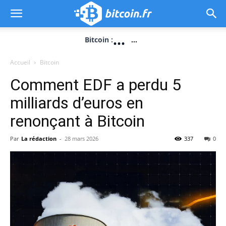
...
Bitcoin :
...
Accueil
Bitcoin
Comment EDF a perdu 5
milliards d’euros en
renonçant à Bitcoin
Par
La rédaction
-
28 mars 2026
337
0