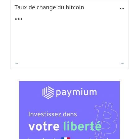
Taux de change du bitcoin
...
...
...
...