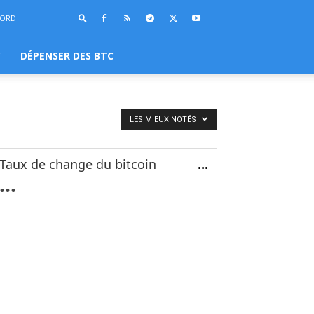
BORD
C
DÉPENSER DES BTC
LES MIEUX NOTÉS
Taux de change du bitcoin
...
...
...
...