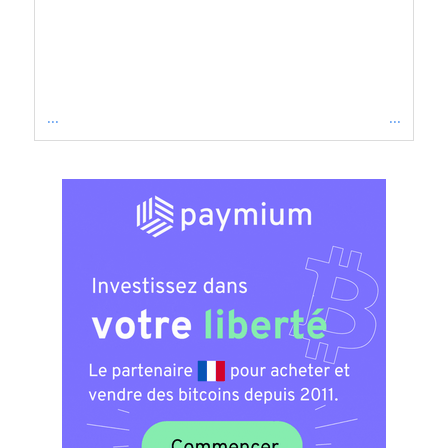
...
...