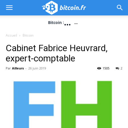
...
Bitcoin :
...
Accueil
Bitcoin
Cabinet Fabrice Heuvrard,
expert-comptable
Par
Ailleurs
-
26 juin 2019
1505
2