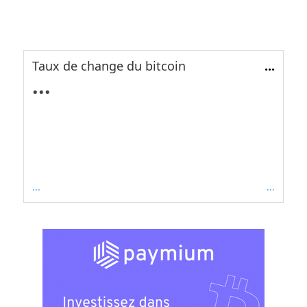
Taux de change du bitcoin
...
...
...
...