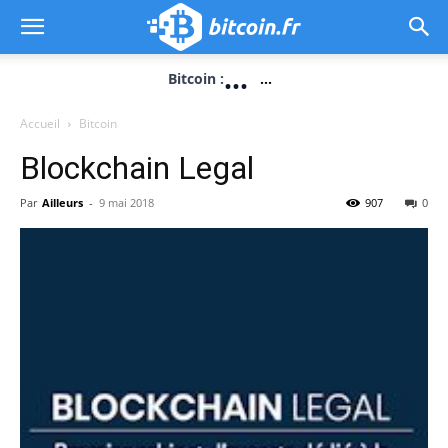
...
Bitcoin :
...
Accueil
Bitcoin
Blockchain Legal
Par
Ailleurs
-
9 mai 2018
907
0