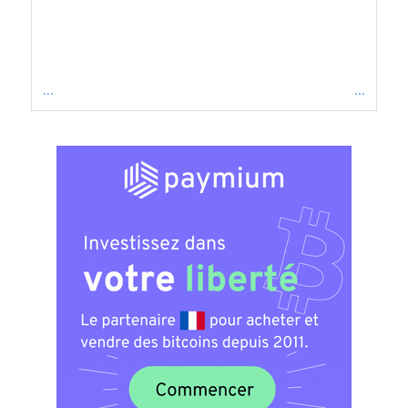
...
...