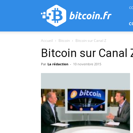
bitcoin.fr
C
C
Accueil
Bitcoin
Bitcoin sur Canal Z
Bitcoin sur Canal 
Par
La rédaction
-
10 novembre 2015