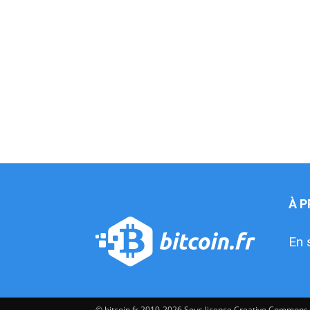
À 
En 
© bitcoin.fr 2010-2026 Sous licence Creative Commons