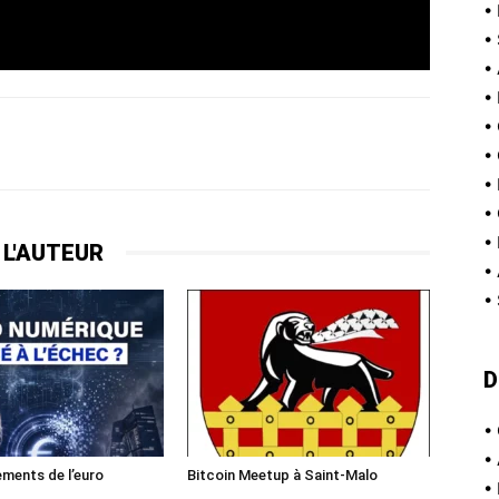
•
•
•
•
•
•
•
•
•
 L'AUTEUR
•
•
D
•
•
ments de l’euro
Bitcoin Meetup à Saint-Malo
•