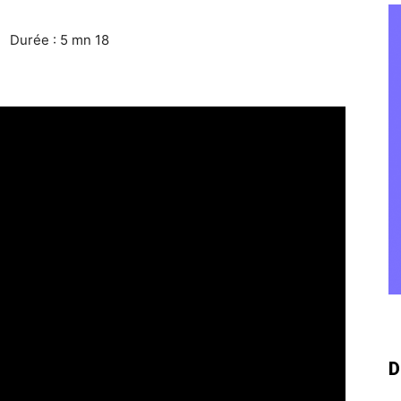
Durée : 5 mn 18
D