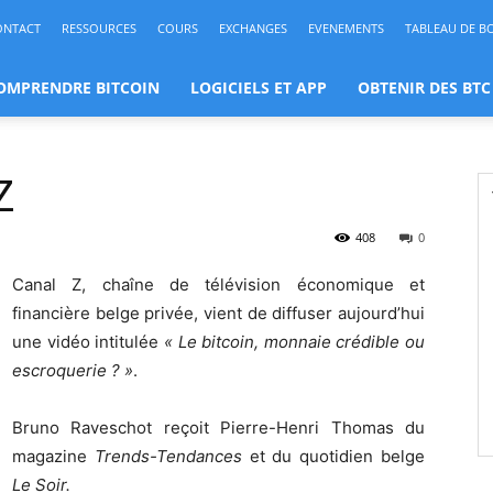
ONTACT
RESSOURCES
COURS
EXCHANGES
EVENEMENTS
TABLEAU DE B
OMPRENDRE BITCOIN
LOGICIELS ET APP
OBTENIR DES BTC
Z
408
0
Canal Z, chaîne de télévision économique et
financière belge privée, vient de diffuser aujourd’hui
une vidéo intitulée
« Le bitcoin, monnaie crédible ou
escroquerie ? »
.
Bruno Raveschot reçoit Pierre-Henri Thomas du
magazine
Trends-Tendances
et du quotidien belge
Le Soir.