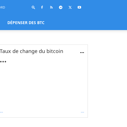
ORD
DÉPENSER DES BTC
Taux de change du bitcoin
...
...
...
...