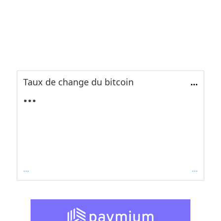
Taux de change du bitcoin
...
...
...
...