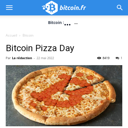
...
Bitcoin :
...
Accueil
Bitcoin
Bitcoin Pizza Day
Par
La rédaction
-
22 mai 2022
8419
1