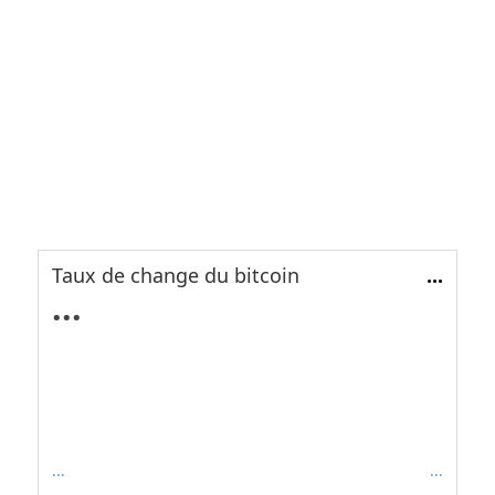
Taux de change du bitcoin
...
...
...
...