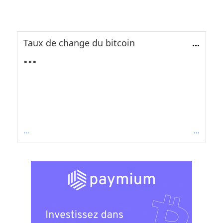
Taux de change du bitcoin
...
...
...
...