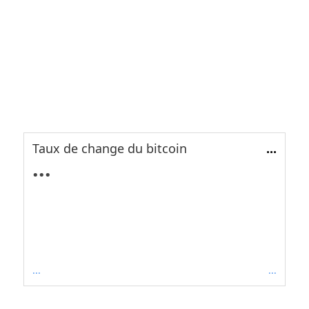
Taux de change du bitcoin
...
...
...
...