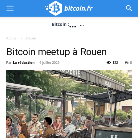
...
Bitcoin :
...
Accueil
Bitcoin
Bitcoin meetup à Rouen
Par
La rédaction
-
6 juillet 2026
132
0