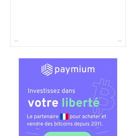
...
...