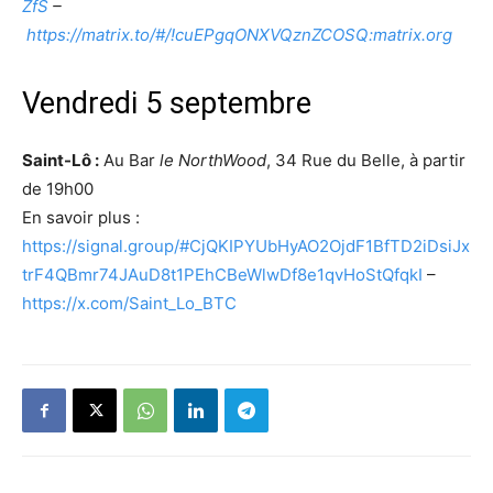
ZfS
–
https://matrix.to/#/!cuEPgqONXVQznZCOSQ:matrix.org
Vendredi 5 septembre
Saint-Lô :
Au Bar
le NorthWood
, 34 Rue du Belle, à partir
de 19h00
En savoir plus :
https://signal.group/#CjQKIPYUbHyAO2OjdF1BfTD2iDsiJx
trF4QBmr74JAuD8t1PEhCBeWlwDf8e1qvHoStQfqkI
–
https://x.com/Saint_Lo_BTC