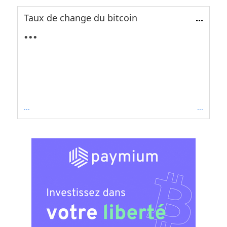
Taux de change du bitcoin
...
...
...
...