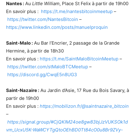
Nantes :
Au
Little William
, Place St Felix à partir de 19h00
En savoir plus :
https://t.me/nantesbitcoinmeetup
–
https://twitter.com/NantesBitcoin
–
https://www.linkedin.com/posts/manuelproquin
Saint-Malo :
Au Bar l’Encrier, 2 passage de la Grande
Hermine, à partir de 18h30
En savoir plus :
https://t.me/SaintMaloBitcoinMeetup
–
https://twitter.com/stMaloBTCMeetup
–
https://discord.gg/CwqE5n8UG3
Saint-Nazaire :
Au Jardin d’Asie, 17 Rue du Bois Savary, à
partir de 19h00
En savoir plus :
https://mobilizon.fr/@saintnazaire_bitcoin
–
https://signal.group/#CjQKIM24oe8gw83bjJzVUKSOk1d
vm_UcxU5K-WaWCYTgQtoOEhBD0Tt84cO0u8Br9ZVy-