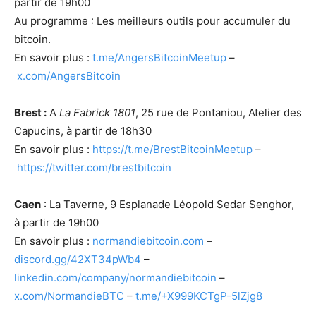
partir de 19h00
Au programme : Les meilleurs outils pour accumuler du
bitcoin.
En savoir plus :
t.me/AngersBitcoinMeetup
–
x.com/AngersBitcoin
Brest :
A
La Fabrick 1801
, 25 rue de Pontaniou, Atelier des
Capucins, à partir de 18h30
En savoir plus :
https://t.me/BrestBitcoinMeetup
–
https://twitter.com/brestbitcoin
Caen
: La Taverne, 9 Esplanade Léopold Sedar Senghor,
à partir de 19h00
En savoir plus :
normandiebitcoin.com
–
discord.gg/42XT34pWb4
–
linkedin.com/company/normandiebitcoin
–
x.com/NormandieBTC
–
t.me/+X999KCTgP-5lZjg8