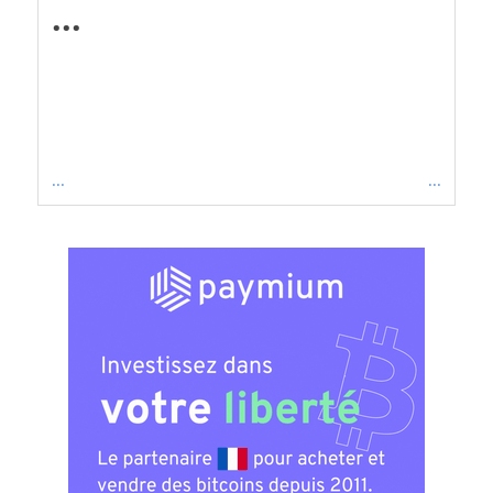
...
...
...