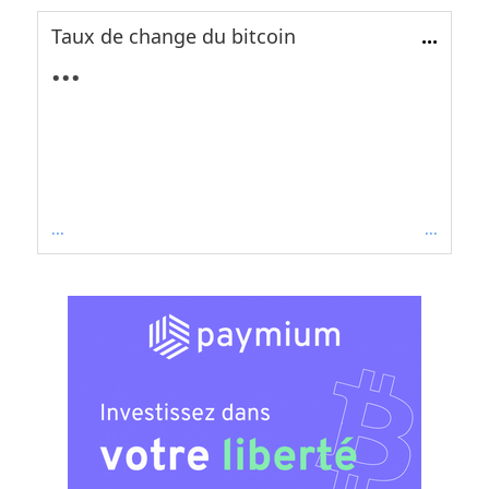
Taux de change du bitcoin
...
...
...
...