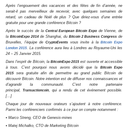
Après l’engouement des vacances et des fêtes de fin d’année, ne
serait-il pas merveilleux de recevoir, avec quelques semaines de
retard, un cadeau de Noël de plus ? Que diriez-vous d’une entrée
gratuite pour une grande conférence Bitcoin ?
Après le succès de la
de Vienne, de
Central European Bitcoin Expo
la
de Shanghai, du
de
BitcoinExpo 2014
Bitcoin 2 Business Congress
Bruxelles, l’équipe de
vous invite à la
CryptoEvents
Bitcoin Expo
. La conférence aura lieu à Londres au Royaume-Uni les
London 2015
24 – 25 Janvier 2015.
Dans l’esprit de Bitcoin, la
est ouverte et accessible
BitcoinExpo 2015
à tous. C’est pourquoi nous avons décidé que la
Bitcoin Expo
sera gratuite afin de permettre au grand public Bitcoin de
2015
découvrir Bitcoin. Notre intention est de diffuser nos connaissances et
d’agrandir la communauté. C’est notre partenaire
principal,
, qui a rendu de cet événement possible.
Transactioncoin
[…]
Chaque jour de nouveaux orateurs s’ajoutent à notre conférence.
Parmi les conférenciers confirmés à ce jour on compte notamment :
• Marco Streng, CEO de Genesis-mines
• Matej Michalko, CTO de Marketing Bitcoin