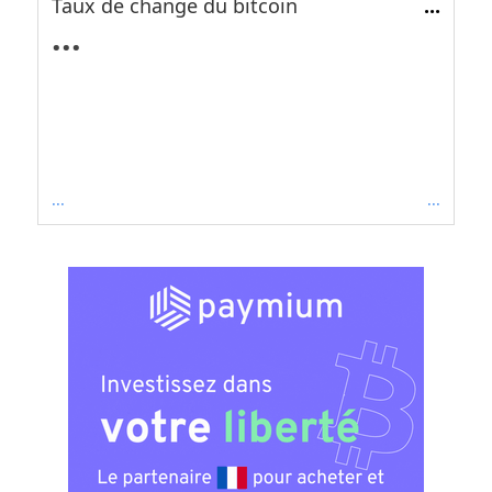
Taux de change du bitcoin
...
...
...
...