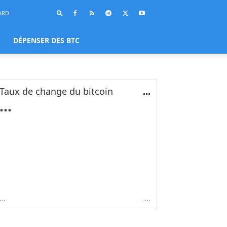
ORD
DÉPENSER DES BTC
Taux de change du bitcoin
...
...
...
...