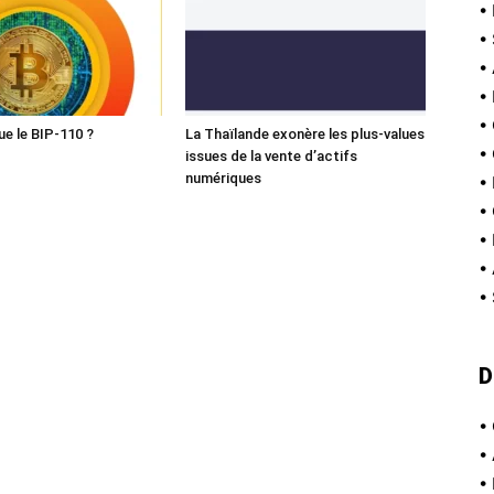
•
•
•
•
•
ue le BIP-110 ?
La Thaïlande exonère les plus-values
•
issues de la vente d’actifs
numériques
•
•
•
•
•
D
•
•
•