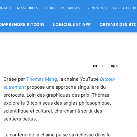
ONTACT
RESSOURCES
COURS
EXCHANGES
EVENEMENTS
TABLEAU DE B
OMPRENDRE BITCOIN
LOGICIELS ET APP
OBTENIR DES BTC
t
108
0
Créée par
Thomas Mang
, la chaîne YouTube
Bitcoin
autrement
propose une approche singulière du
protocole. Loin des graphiques des prix, Thomas
explore le Bitcoin sous des angles philosophique,
scientifique et culturel, cherchant à sortir des
sentiers battus.
Le contenu de la chaîne puise sa richesse dans le