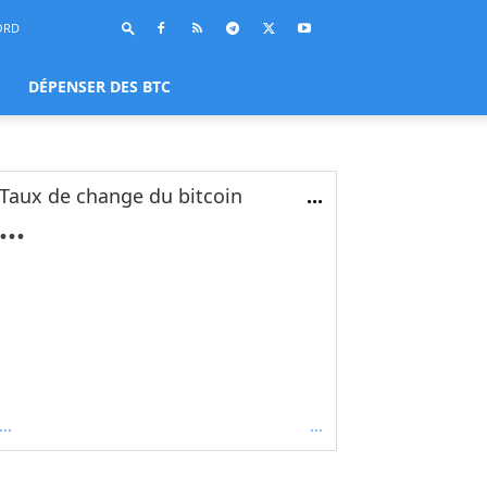
ORD
DÉPENSER DES BTC
Taux de change du bitcoin
...
...
...
...