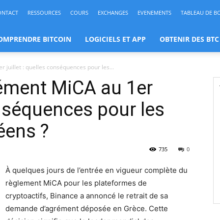
ONTACT
RESSOURCES
COURS
EXCHANGES
EVENEMENTS
TABLEAU DE B
OMPRENDRE BITCOIN
LOGICIELS ET APP
OBTENIR DES BTC
juillet : quelles conséquences pour les...
ément MiCA au 1er
conséquences pour les
éens ?
735
0
À quelques jours de l’entrée en vigueur complète du
règlement MiCA pour les plateformes de
cryptoactifs, Binance a annoncé le retrait de sa
demande d’agrément déposée en Grèce. Cette