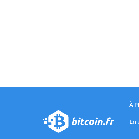
À 
En 