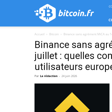
bitcoin.fr
C
C
Accueil
Bitcoin
Binance sans agrément MiCA au 1er 
Binance sans agr
juillet : quelles 
utilisateurs europ
Par
La rédaction
-
24 juin 2026