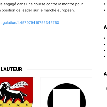
is engagé dans une course contre la montre pour
•
a position de leader sur le marché européen.
•
/regulation/4457979419755346760
A
•
•
•
•
 L'AUTEUR
A
Ar