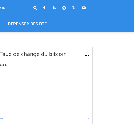
ORD
DÉPENSER DES BTC
Taux de change du bitcoin
...
...
...
...