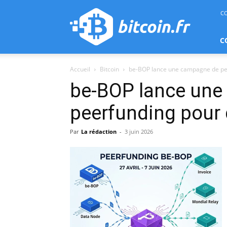
bitcoin.fr
C
C
Accueil
Bitcoin
be-BOP lance une campagne de pee
be-BOP lance un
peerfunding pour 
Par
La rédaction
-
3 juin 2026