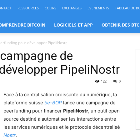
ONTACT
RESSOURCES
COURS
EXCHANGES
EVENEMENTS
TABLEAU DE B
OMPRENDRE BITCOIN
LOGICIELS ET APP
OBTENIR DES BTC
rfunding pour développer PipeliNostr
e campagne de
développer PipeliNostr
122
0
Face à la centralisation croissante du numérique, la
plateforme suisse
be-BOP
lance une campagne de
peerfunding pour financer
PipeliNostr
, un outil open
source destiné à automatiser les interactions entre
les services numériques et le protocole décentralisé
Nostr
.