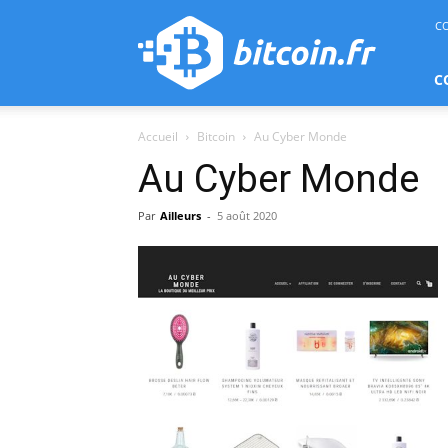
bitcoin.fr
C
C
Accueil
Bitcoin
Au Cyber Monde
Au Cyber Monde
Par
Ailleurs
-
5 août 2020