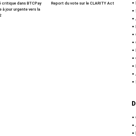
•
té critique dans BTCPay
Report du vote sur le CLARITY Act
e à jour urgente vers la
•
2
•
•
•
•
•
•
•
•
•
D
•
•
•