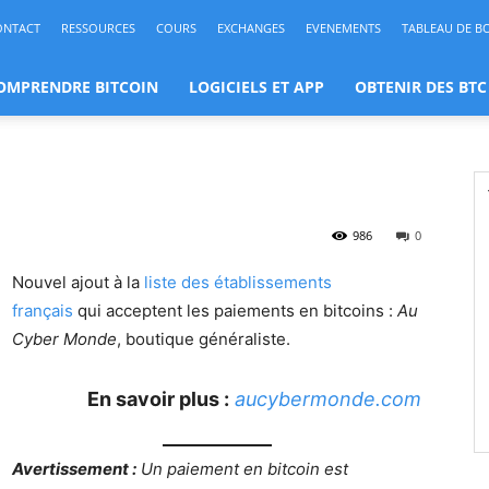
ONTACT
RESSOURCES
COURS
EXCHANGES
EVENEMENTS
TABLEAU DE B
OMPRENDRE BITCOIN
LOGICIELS ET APP
OBTENIR DES BTC
986
0
Nouvel ajout à la
liste des établissements
français
qui acceptent les paiements en bitcoins :
Au
Cyber Monde
, boutique généraliste.
En savoir plus :
aucybermonde.com
Avertissement :
Un paiement en bitcoin est