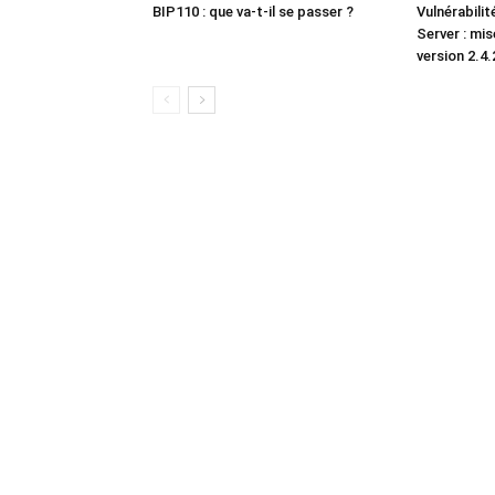
BIP110 : que va-t-il se passer ?
Vulnérabili
Server : mis
version 2.4.