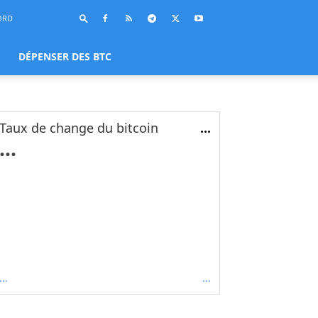
ORD
DÉPENSER DES BTC
Taux de change du bitcoin
...
...
...
...