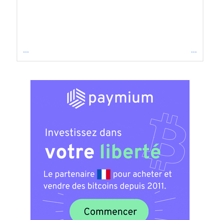
...
...