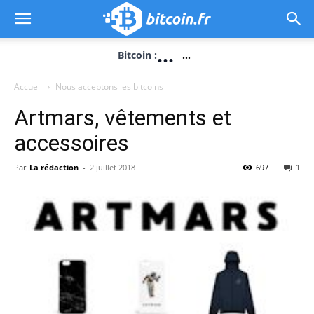
...
Bitcoin :
...
Accueil
Nous acceptons les bitcoins
Artmars, vêtements et
accessoires
Par
La rédaction
-
2 juillet 2018
697
1