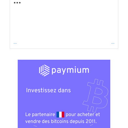
...
...
...