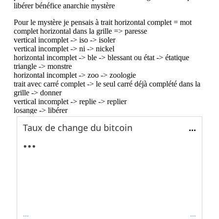
Taux de change du bitcoin
...
...
...
...