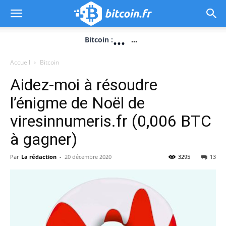
...
Bitcoin :
...
Accueil
Bitcoin
Aidez-moi à résoudre
l’énigme de Noël de
viresinnumeris.fr (0,006 BTC
à gagner)
Par
La rédaction
-
20 décembre 2020
3295
13