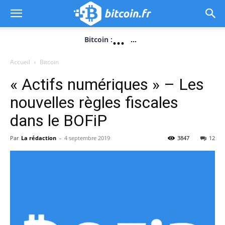
...
Bitcoin :
...
Accueil
Bitcoin
« Actifs numériques » – Les
nouvelles règles fiscales
dans le BOFiP
Par
La rédaction
-
4 septembre 2019
3847
12