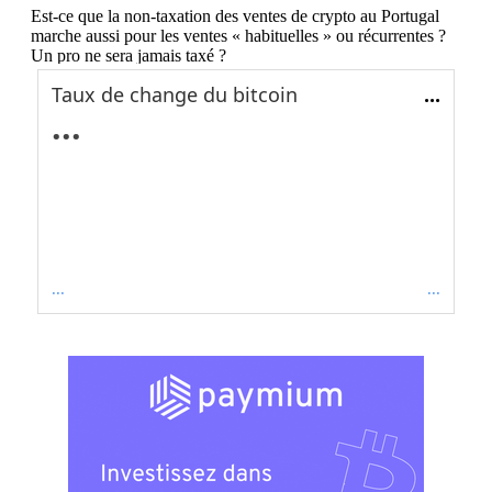
Taux de change du bitcoin
...
...
...
...