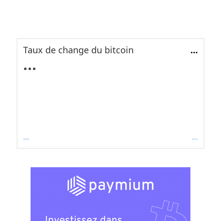
Taux de change du bitcoin
...
...
...
...