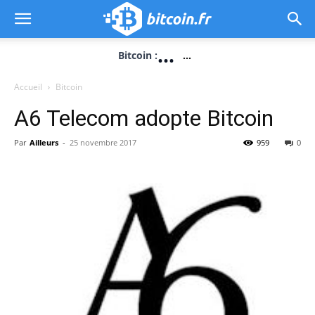
...
Bitcoin :
...
Accueil
Bitcoin
A6 Telecom adopte Bitcoin
Par
Ailleurs
-
25 novembre 2017
959
0