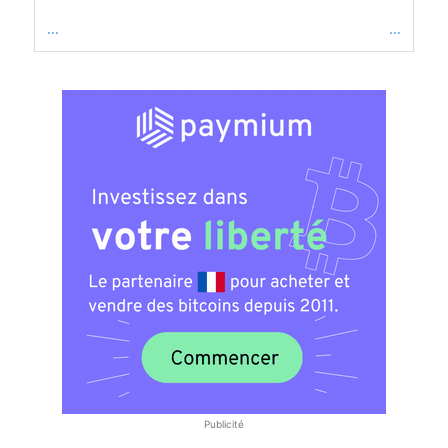
...
...
Publicité