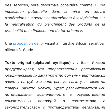
des services, sera désormais considéré comme «
une
implication potentielle dans la mise en œuvre
d’opérations suspectes conformément à la législation sur
la neutralisation du blanchiment des produits de la
criminalité et le financement du terrorisme
».
Une
proposition de loi
visant à interdire Bitcoin serait par
ailleurs à l’étude.
Texte original (alphabet cyrillique) :
«
Банк России
предупреждает, что предоставление российскими
юридическими лицами услуг по обмену « виртуальных
валют » на рубли и иностранную валюту, а также на
товары (работы, услуги) будет рассматриваться как
потенциальная вовлеченность в осуществление
сомнительных операций в соответствии с
законодательством о противодействии легализации