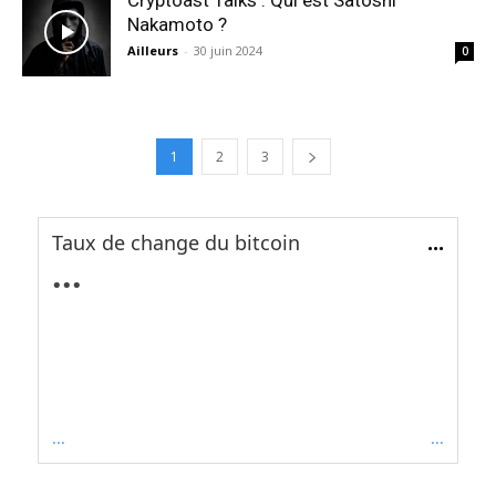
Cryptoast Talks : Qui est Satoshi
Nakamoto ?
Ailleurs
-
30 juin 2024
0
1
2
3
Taux de change du bitcoin
...
...
...
...