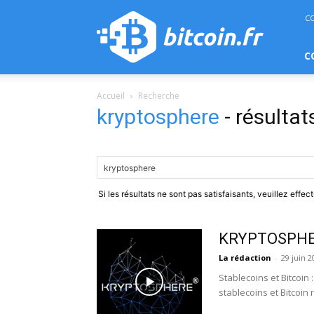
bitcoin.fr
C
C
Accueil
Recherche
kryptosphere
-
résultat
Si les résultats ne sont pas satisfaisants, veuillez effe
KRYPTOSPHERE
La rédaction
-
29 juin 2
Stablecoins et Bitcoin
stablecoins et Bitcoin 