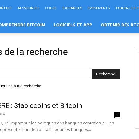
ONTACT
RESSOURCES
COURS
EXCHANGES
EVENEMENTS
TABLEAU DE 
OMPRENDRE BITCOIN
LOGICIELS ET APP
OBTENIR DES BT
s de la recherche
ctuer une autre recherche
 : Stablecoins et Bitcoin
024
0
 : Quel impact sur les politiques des banques centrales ? « Les
représentent un défi de taille pour les banques...