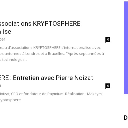
associations KRYPTOSPHERE
alise
2024
0
seau d’associations KRYPTOSPHERE s’internationalise avec
les antennes à Londres et à Bruxelles. "Après sept années à
 technologies...
 : Entretien avec Pierre Noizat
4
0
 Noizat, CEO et fondateur de Paymium. Réalisation : Maksym
ryptosphere
D