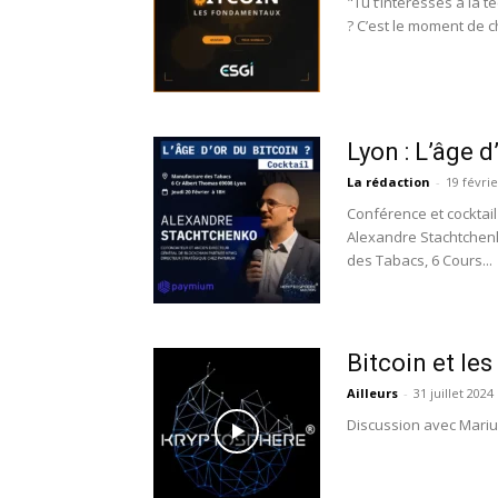
"Tu t’intéresses à la 
? ​C’est le moment de ch
Lyon : L’âge d
La rédaction
-
19 févri
Conférence et cocktai
Alexandre Stachtchenk
des Tabacs, 6 Cours...
Bitcoin et le
Ailleurs
-
31 juillet 2024
Discussion avec Mariu