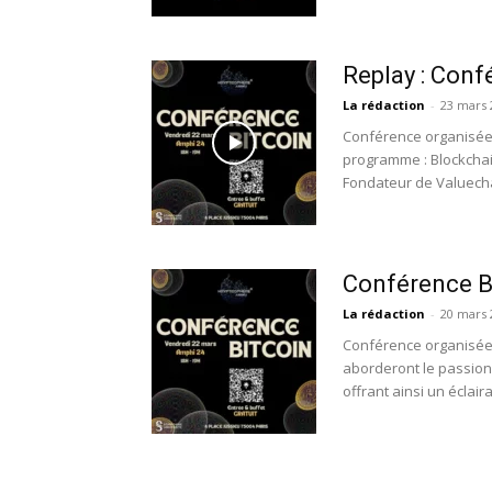
Replay : Conf
La rédaction
-
23 mars 
Conférence organisée 
programme : Blockchai
Fondateur de Valuechai
Conférence B
La rédaction
-
20 mars 
​Conférence organisée 
aborderont le passion
offrant ainsi un éclaira