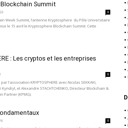
•
 Blockchain Summit
•
022
0
•
hain Week Summit, l’antenne Kryptosphere du Pôle Universitaire
•
ise le 15 avril le Kryptosphere Blockchain Summit. Cette
•
•
•
•
 : Les cryptos et les entreprises
•
•
2
0
•
 par l'association KRYPTOSPHERE avec Nicolas SEKKAKI,
 Kyndryl, et Alexandre STACHTCHENKO, Directeur Blockchain &
in Partner (KPMG).
D
•
s fondamentaux
•
26
0
•