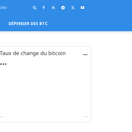
BORD
C
DÉPENSER DES BTC
Taux de change du bitcoin
...
...
...
...