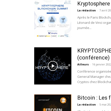
Kryptosphere
La rédaction
-
7 avril 2
Après le Paris Blockc
Léonard de Vinci organ
journée...
KRYPTOSPHERE
(conférence)
Ailleurs
-
16 janvier 202
Conférence organisée
General Manager chez
Cryptos chez Blockcha
Bitcoin : Le
La rédaction
-
5 mai 20