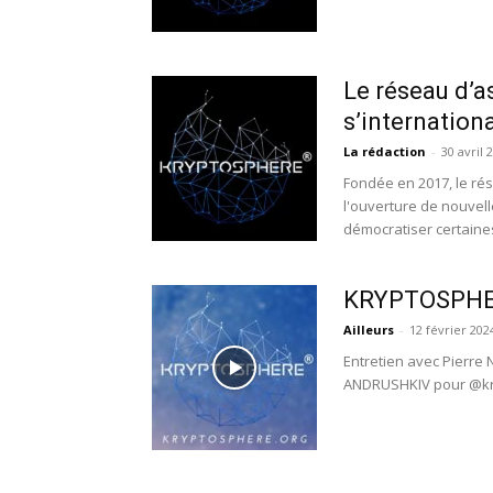
Le réseau d’
s’internation
La rédaction
-
30 avril 
Fondée en 2017, le ré
l'ouverture de nouvel
démocratiser certaines
KRYPTOSPHERE
Ailleurs
-
12 février 202
Entretien avec Pierre
ANDRUSHKIV pour @k