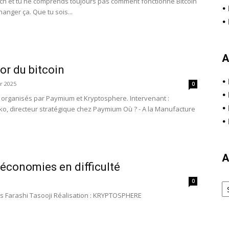
tech et tu ne comprends toujours pas comment fonctionne Bitcoin
•
anger ça.​ ​Que tu sois...
•
A
’or du bitcoin
•
er 2025
0
•
l organisés par Paymium et Kryptosphere. Intervenant :
•
o, directeur stratégique chez Paymium Où ? - A la Manufacture
•
A
s économies en difficulté
Ar
0
s Farashi Tasooji Réalisation : KRYPTOSPHERE