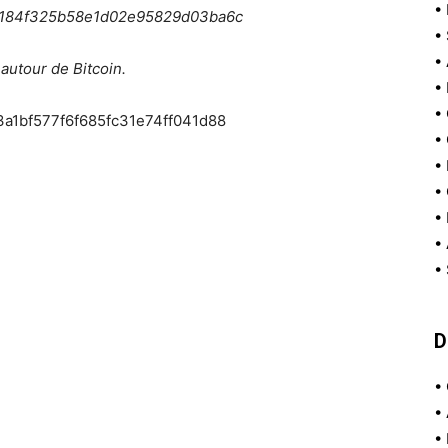
•
6184f325b58e1d02e95829d03ba6c
•
•
 autour de Bitcoin.
•
•
1bf577f6f685fc31e74ff041d88
•
•
•
•
•
•
D
•
•
•