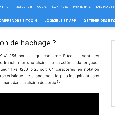
ONTACT
RESSOURCES
COURS
EXCHANGES
EVENEMENTS
TABLEAU DE 
OMPRENDRE BITCOIN
LOGICIELS ET APP
OBTENIR DES BT
ion de hachage ?
SHA-256
pour ce qui concerne Bitcoin – sont des
e transformer une chaine de caractères de longueur
ueur fixe (256 bits, soit 64 caractères en notation
aractéristique : le changement le plus insignifiant dans
[1]
ement dans la chaine de sortie
.