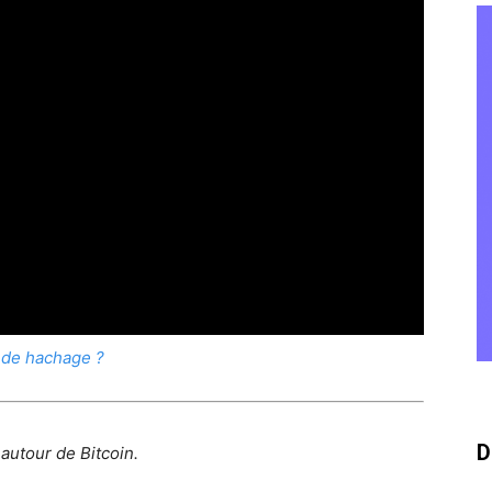
 de hachage ?
D
 autour de Bitcoin.