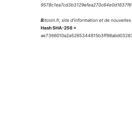
9578c1ea7cd3b3129efea270c64e0d1637f
B
itcoin.fr, site d’information et de nouvelles
Hash
SHA-256 =
ae7366010a2a5265344815b3ff98abd03283a