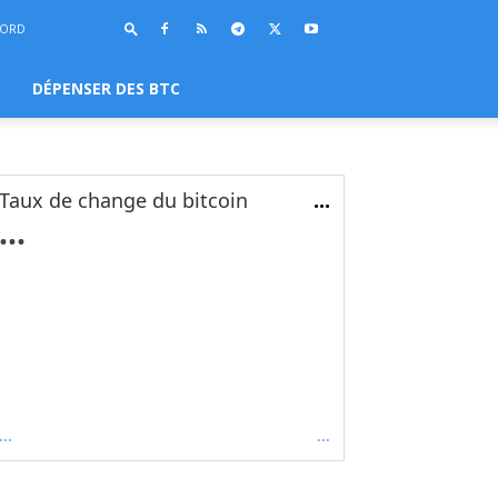
BORD
C
DÉPENSER DES BTC
Taux de change du bitcoin
...
...
...
...