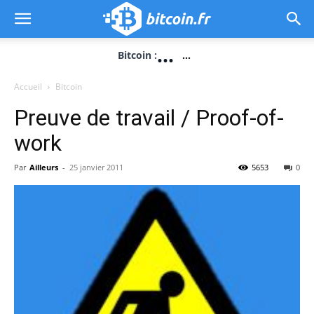
...
Bitcoin :
...
Accueil
Bitcoin
Preuve de travail / Proof-of-
work
Par
Ailleurs
-
25 janvier 2011
5653
0