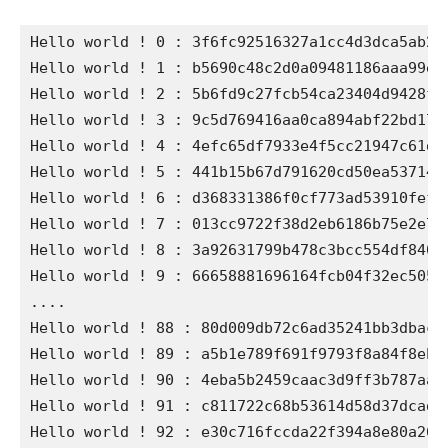
Hello world ! 0 : 3f6fc92516327a1cc4d3dca5ab2b2
Hello world ! 1 : b5690c48c2d0a09481186aaa99e4e
Hello world ! 2 : 5b6fd9c27fcb54ca23404d9428f08
Hello world ! 3 : 9c5d769416aa0ca894abf22bd17bd
Hello world ! 4 : 4efc65df7933e4f5cc21947c61d5c
Hello world ! 5 : 441b15b67d791620cd50ea537144e
Hello world ! 6 : d368331386f0cf773ad53910fefce
Hello world ! 7 : 013cc9722f38d2eb6186b75e2e7cb
Hello world ! 8 : 3a92631799b478c3bcc554df8401b
Hello world ! 9 : 66658881696164fcb04f32ec505bb
....

Hello world ! 88 : 80d009db72c6ad35241bb3dbac77
Hello world ! 89 : a5b1e789f691f9793f8a84f8ebae
Hello world ! 90 : 4eba5b2459caac3d9ff3b787aaa5
Hello world ! 91 : c811722c68b53614d58d37dcad9d
Hello world ! 92 : e30c716fccda22f394a8e80a2670