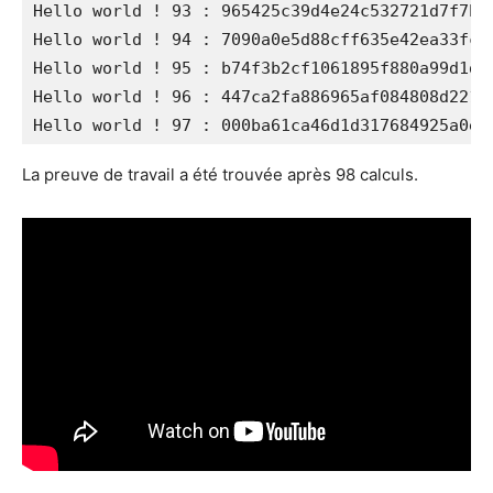
Hello world ! 93 : 965425c39d4e24c532721d7f7b77
Hello world ! 94 : 7090a0e5d88cff635e42ea33fcd6
Hello world ! 95 : b74f3b2cf1061895f880a99d1d02
Hello world ! 96 : 447ca2fa886965af084808d22116
La preuve de travail a été trouvée après 98 calculs.