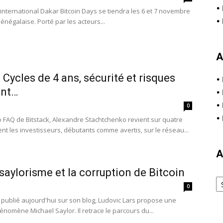
•
 international Dakar Bitcoin Days se tiendra les 6 et 7 novembre
•
énégalaise. Porté par les acteurs...
A
 Cycles de 4 ans, sécurité et risques
•
ent…
•
•
0
•
o FAQ de Bitstack, Alexandre Stachtchenko revient sur quatre
t les investisseurs, débutants comme avertis, sur le réseau...
A
saylorisme et la corruption de Bitcoin
Ar
0
lé publié aujourd'hui sur son blog, Ludovic Lars propose une
énomène Michael Saylor. Il retrace le parcours du...