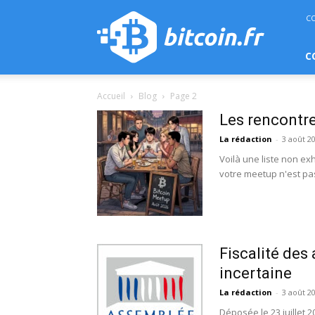
bitcoin.fr
C
C
Accueil
Blog
Page 2
Les rencontr
La rédaction
-
3 août 2
Voilà une liste non e
votre meetup n'est pas 
Fiscalité des
incertaine
La rédaction
-
3 août 2
Déposée le 23 juillet 2