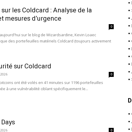
•
e sur les Coldcard : Analyse de la
•
 et mesures d’urgence
•
•
0
•
 aujourd'hui sur le blog de Wizardsardine, Kevin Loaec
itique des portefeuilles matériels Coldcard (toujours activement
•
•
•
•
urité sur Coldcard
•
t 2026
0
•
2 bitcoins ont été volés en 41 minutes sur 1196 portefeuilles
uée à une vulnérabilité ciblant spécifiquement le...
D
•
 Days
•
•
t 2026
0