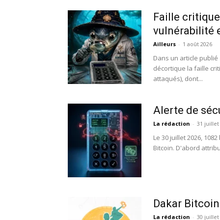
Faille critiqu
vulnérabilité
Ailleurs
-
1 août 2026
Dans un article publié
décortique la faille cr
attaqués), dont...
Alerte de séc
La rédaction
-
31 juille
Le 30 juillet 2026, 108
Bitcoin. D'abord attrib
Dakar Bitcoin
La rédaction
-
30 juille