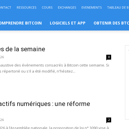
ONTACT
RESSOURCES
COURS
EXCHANGES
EVENEMENTS
TABLEAU DE 
OMPRENDRE BITCOIN
LOGICIELS ET APP
OBTENIR DES BT
es de la semaine
026
0
xhaustive des événements consacrés à Bitcoin cette semaine. Si
répertorié ou s'il a été modifié, n'hésitez...
 actifs numériques : une réforme
026
2
026 à l’Assemblée nationale, la proposition de loi n° 3090 vise à