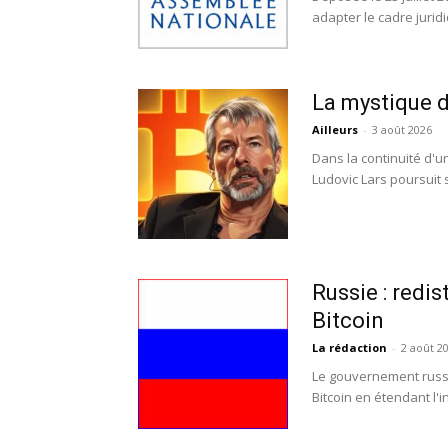
adapter le cadre juridi
La mystique d
Ailleurs
-
3 août 2026
Dans la continuité d'
Ludovic Lars poursuit 
Russie : redi
Bitcoin
La rédaction
-
2 août 2
Le gouvernement russe
Bitcoin en étendant l'int