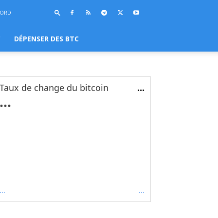
BORD
C
DÉPENSER DES BTC
Taux de change du bitcoin
...
...
...
...