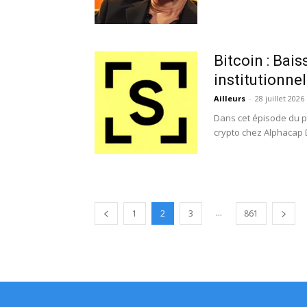
Bitcoin : Bai
institutionnel
Ailleurs
-
28 juillet 2026
Dans cet épisode du po
crypto chez Alphacap Di
...
1
2
3
861